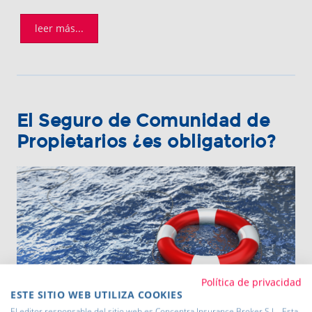
leer más...
El Seguro de Comunidad de
Propietarios ¿es obligatorio?
Política de privacidad
ESTE SITIO WEB UTILIZA COOKIES
Una de las preguntas que más se plantean en
El editor responsable del sitio web es Concentra Insurance Broker S.L.. Esta