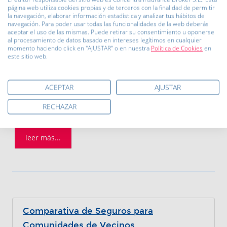
página web utiliza cookies propias y de terceros con la finalidad de permitir
todas las juntas de propietarios de los
la navegación, elaborar información estadística y analizar tus hábitos de
navegación. Para poder usar todas las funcionalidades de la web deberás
inmbuebles dentro de una comunidad de
aceptar el uso de las mismas. Puede retirar su consentimiento u oponerse
vecinos es si es obligatorio o no tener un
al procesamiento de datos basado en intereses legítimos en cualquier
momento haciendo click en "AJUSTAR" o en nuestra
Política de Cookies
en
seguro específico. Es algo realmente
este sitio web.
relevante para saber que desperfectos
tendrán que afrontar como un gasto extra o
ACEPTAR
AJUSTAR
cuales no será necesario.
RECHAZAR
leer más...
Comparativa de Seguros para
Comunidades de Vecinos