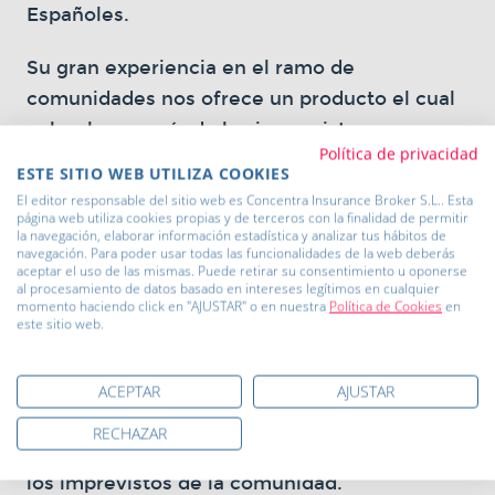
Españoles.
Su gran experiencia en el ramo de
comunidades nos ofrece un producto el cual
cubre la mayoría de los imprevistos que
Política de privacidad
ocurren en la comunidad, dispone de una
ESTE SITIO WEB UTILIZA COOKIES
gran gama de coberturas que se adapta a las
El editor responsable del sitio web es Concentra Insurance Broker S.L.. Esta
página web utiliza cookies propias y de terceros con la finalidad de permitir
necesidades de cada cliente.
la navegación, elaborar información estadística y analizar tus hábitos de
navegación. Para poder usar todas las funcionalidades de la web deberás
aceptar el uso de las mismas. Puede retirar su consentimiento u oponerse
Su gran solvencia nos garantiza la
al procesamiento de datos basado en intereses legítimos en cualquier
tranquilidad de contratar nuestro seguro con
momento haciendo click en "AJUSTAR" o en nuestra
Política de Cookies
en
este sitio web.
una de las mejores aseguradoras de
comunidades dentro de nuestro país.
ACEPTAR
AJUSTAR
Contrate su seguro de comunidad con Mutua
RECHAZAR
de Propietarios y resolverá con gran rapidez
los imprevistos de la comunidad.