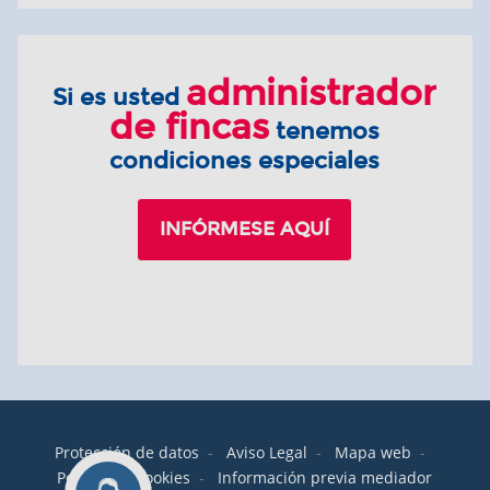
administrador
Si es usted
de fincas
tenemos
condiciones especiales
INFÓRMESE AQUÍ
Protección de datos
-
Aviso Legal
-
Mapa web
-
Política de cookies
-
Información previa mediador