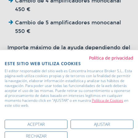
Cambio de 4 amplificadores monocanal
450 €
Cambio de 5 amplificadores monocanal
550 €
Importe máximo de la ayuda dependiendo del
tipo de instalación de recepción del edificio
Política de privacidad
ESTE SITIO WEB UTILIZA COOKIES
El editor responsable del sitio web es Concentra Insurance Broker S.L.. Esta
página web utiliza cookies propias y de terceros con la finalidad de permitir
la navegación, elaborar información estadística y analizar tus hábitos de
navegación. Para poder usar todas las funcionalidades de la web deberás
aceptar el uso de las mismas. Puede retirar su consentimiento u oponerse
al procesamiento de datos basado en intereses legítimos en cualquier
Anterior
Siguiente
momento haciendo click en "AJUSTAR" o en nuestra
Política de Cookies
en
este sitio web.
ACEPTAR
AJUSTAR
RECHAZAR