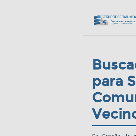
Busca
para 
Comun
Vecin