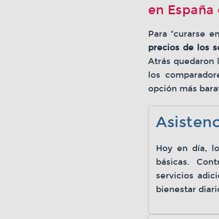
en España 
Para "curarse e
precios de los 
Atrás quedaron l
los comparadore
opción más bara
Asisten
Hoy en día, l
básicas. Con
servicios adic
bienestar diari