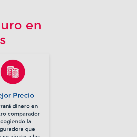
guro en
s
jor Precio
rará dinero en
tro comparador
scogiendo la
guradora que
 se ajuste a las