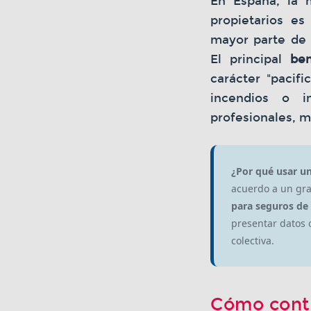
En España, la 
propietarios e
mayor parte de 
El principal
be
carácter "pacif
incendios o i
profesionales, m
¿Por qué usar u
acuerdo a un gr
para seguros d
presentar datos o
colectiva.
Cómo cont