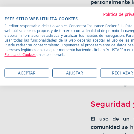
personalmente la
Política de priv
Pasos par
ESTE SITIO WEB UTILIZA COOKIES
El editor responsable del sitio web es Concentra Insurance Broker S.L.. Esta
web utiliza cookies propias y de terceros con la finalidad de permitir la nave
Acceder al 
elaborar información estadística y analizar tus hábitos de navegación. Par
usar todas las funcionalidades de la web deberás aceptar el uso de las 
máximas cober
Puede retirar su consentimiento u oponerse al procesamiento de datos ba
Completar el
intereses legítimos en cualquier momento haciendo click en "AJUSTAR" o en 
Política de Cookies
en este sitio web.
inmueble para
Comparar serv
ACEPTAR
AJUSTAR
RECHAZAR
adicionales 
averías urgen
Seguridad 
El uso de un
comunidad
se ha