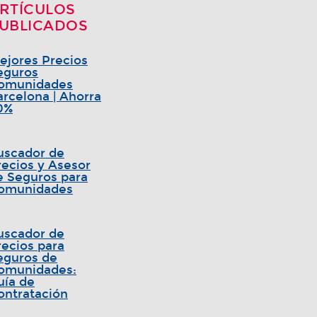
RTÍCULOS
UBLICADOS
ejores Precios
eguros
omunidades
arcelona | Ahorra
0%
uscador de
recios y Asesor
e Seguros para
omunidades
uscador de
recios para
eguros de
omunidades:
uía de
ontratación