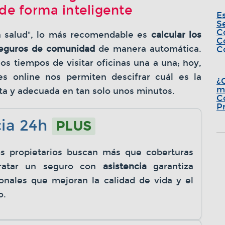
de forma inteligente
E
S
C
n salud", lo más recomendable es
calcular los
C
seguros de comunidad
de manera automática.
C
os tiempos de visitar oficinas una a una; hoy,
s online nos permiten descifrar cuál es la
¿
m
ta y adecuada en tan solo unos minutos.
C
P
cia 24h
PLUS
os propietarios buscan más que coberturas
tratar un seguro con
asistencia
garantiza
ionales que mejoran la calidad de vida y el
o.