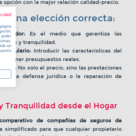
 opción con la mejor relación calidad-precio.
acidad
a una elección correcta:
 página
gación,
buscador:
Es el medio que garantiza las
a poder
mismas.
turas y tranquilidad.
sado en
 formulario:
Introducir las características del
nuestra
 obtener presupuestos reales.
icios:
No solo el precio, sino las prestaciones
como la defensa jurídica o la reparación de
tes.
y Tranquilidad desde el Hogar
comparativo de compañías de seguros de
 simplificado para que cualquier propietario