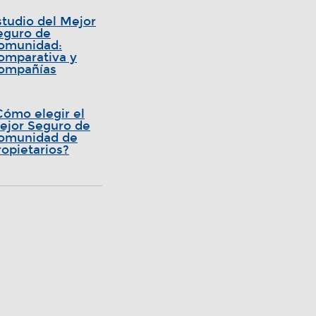
studio del Mejor
eguro de
omunidad:
omparativa y
ompañías
Cómo elegir el
ejor Seguro de
omunidad de
ropietarios?