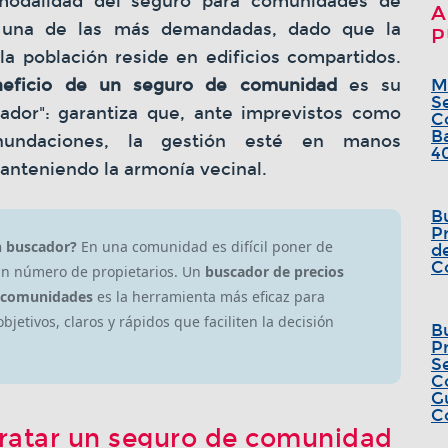
modalidad del seguro para comunidades de
A
s una de las más demandadas, dado que la
P
la población reside en edificios compartidos.
neficio de un seguro de comunidad
es su
M
S
icador": garantiza que, ante imprevistos como
C
B
nundaciones, la gestión esté en manos
4
anteniendo la armonía vecinal.
B
P
n buscador?
En una comunidad es difícil poner de
d
C
an número de propietarios. Un
buscador de precios
e comunidades
es la herramienta más eficaz para
bjetivos, claros y rápidos que faciliten la decisión
B
P
S
C
G
C
ratar un seguro de comunidad