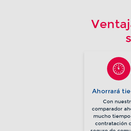
Ventaj
Ahorrará t
Con nuest
comparador ah
mucho tiempo 
contratación 
seguro de comu