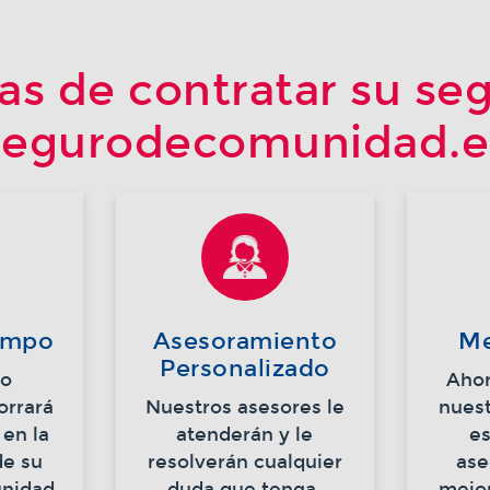
as de contratar su se
segurodecomunidad.e
iempo
Asesoramiento
Me
Personalizado
ro
Ahor
orrará
Nuestros asesores le
nues
en la
atenderán y le
e
de su
resolverán cualquier
ase
nidad.
duda que tenga.
mejor