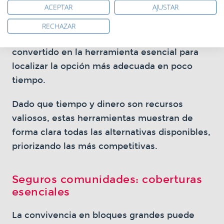
ACEPTAR
AJUSTAR
Los
seguros de comunidad
varían en precios
y servicios según la compañía y el tipo de
RECHAZAR
inmueble. Las comparativas se han
convertido en la herramienta esencial para
localizar la opción más adecuada en poco
tiempo.
Dado que tiempo y dinero son recursos
valiosos, estas herramientas muestran de
forma clara todas las alternativas disponibles,
priorizando las más competitivas.
Seguros comunidades: coberturas
esenciales
La convivencia en bloques grandes puede