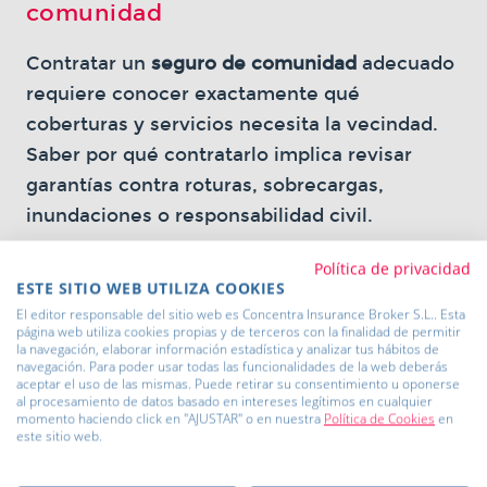
comunidad
Contratar un
seguro de comunidad
adecuado
requiere conocer exactamente qué
coberturas y servicios necesita la vecindad.
Saber por qué contratarlo implica revisar
garantías contra roturas, sobrecargas,
inundaciones o responsabilidad civil.
Los comparadores presentan todas las
Política de privacidad
ESTE SITIO WEB UTILIZA COOKIES
opciones de las aseguradoras españolas,
El editor responsable del sitio web es Concentra Insurance Broker S.L.. Esta
facilitando la elección precisa sin esfuerzo
página web utiliza cookies propias y de terceros con la finalidad de permitir
la navegación, elaborar información estadística y analizar tus hábitos de
adicional.
navegación. Para poder usar todas las funcionalidades de la web deberás
aceptar el uso de las mismas. Puede retirar su consentimiento u oponerse
al procesamiento de datos basado en intereses legítimos en cualquier
momento haciendo click en "AJUSTAR" o en nuestra
Política de Cookies
en
Comparativa seguros de
este sitio web.
comunidad: precios y servicios